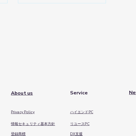
ASIAN PEOPLE’S
FRIENDSHIP SOCIETY
にパソコンを寄付
Ne
Service
About us
Privacy Policy
​ハイエンドPC
​情報セキュリティ基本方針
リユースPC
登録商標
DX支援