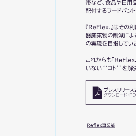
帯など、食品や日用
配付するフードパン
『ReFlex.』は
器廃棄物の削減によ
の実現を目指してい
これからも『ReFle
いない‘‘コト’’を
プレスリリース2
ダウンロード：PDF
Reflex事業部