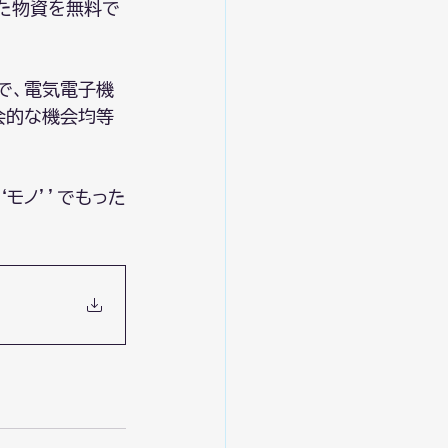
た物資を無料で
とで、電気電子機
会的な機会均等
‘モノ’’でもった